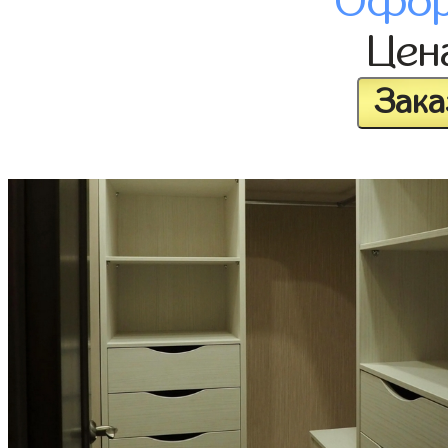
Офор
Цен
Зака