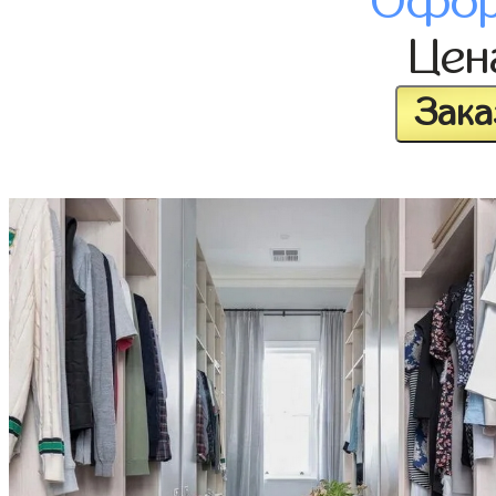
Офор
Це
Зака