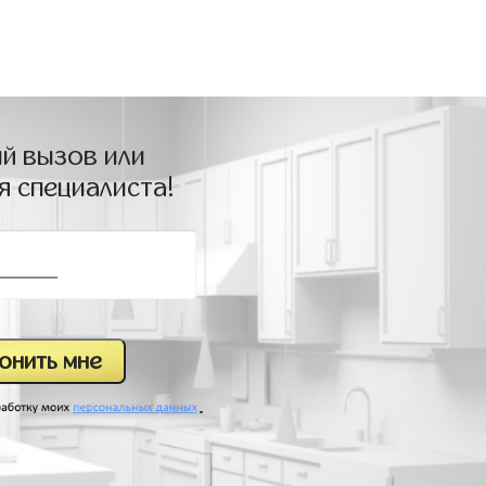
й вызов или
я специалиста!
.