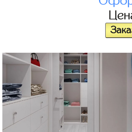
Офор
Це
Зака