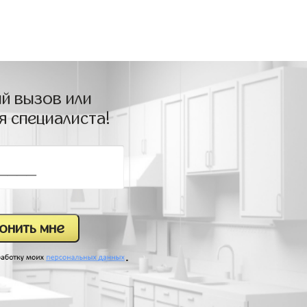
й вызов или
я специалиста!
.