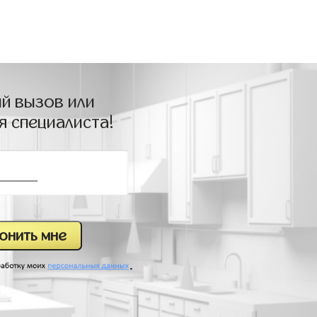
й вызов или
я специалиста!
.