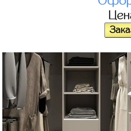
Офор
Це
Зака