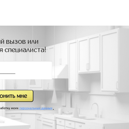
й вызов или
я специалиста!
.