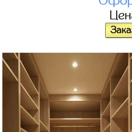
Офор
Це
Зака