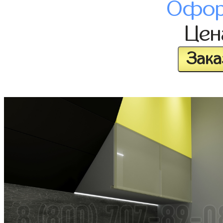
Офор
Це
Зака