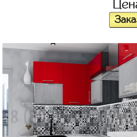
Це
Зака