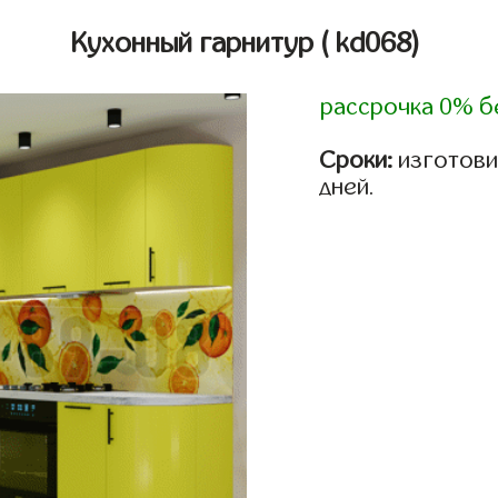
Кухонный гарнитур
( kd068)
рассрочка 0% б
Сроки:
изготовим
дней.