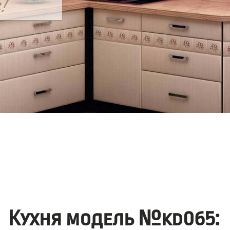
Кухня модель №kd065: