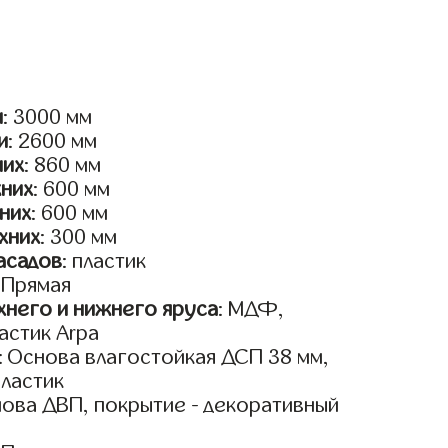
и
: 3000 мм
и
: 2600 мм
них
: 860 мм
жних
: 600 мм
них
: 600 мм
хних
: 300 мм
асадов
: пластик
: Прямая
него и нижнего яруса
: МДФ,
астик Arpa
: Основа влагостойкая ДСП 38 мм,
пластик
нова ДВП, покрытие - декоративный