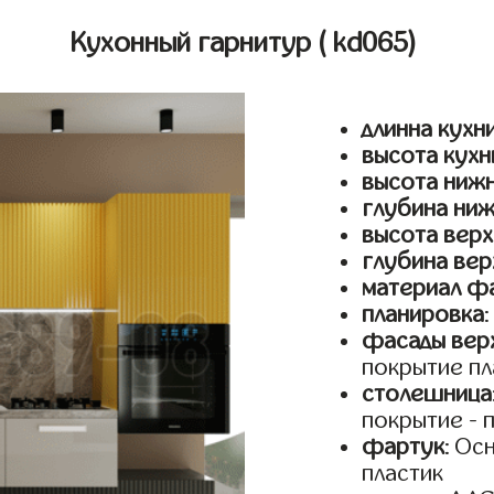
Кухонный гарнитур
( kd065)
длинна кухн
высота кухн
высота ниж
глубина ни
высота верх
глубина вер
материал ф
планировка
фасады верх
покрытие пл
столешница
покрытие - 
фартук
: Ос
пластик