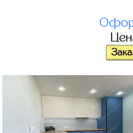
Офор
Це
Зака