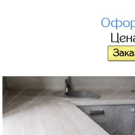
Офор
Цен
Зака