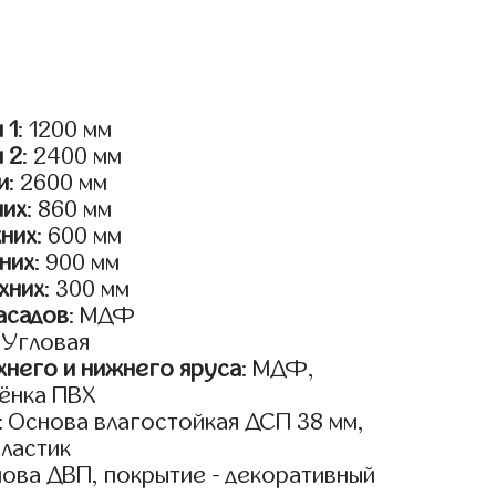
 1
: 1200 мм
и 2
: 2400 мм
и
: 2600 мм
них
: 860 мм
жних
: 600 мм
них
: 900 мм
хних
: 300 мм
асадов
: МДФ
: Угловая
него и нижнего яруса
: МДФ,
ёнка ПВХ
: Основа влагостойкая ДСП 38 мм,
пластик
нова ДВП, покрытие - декоративный