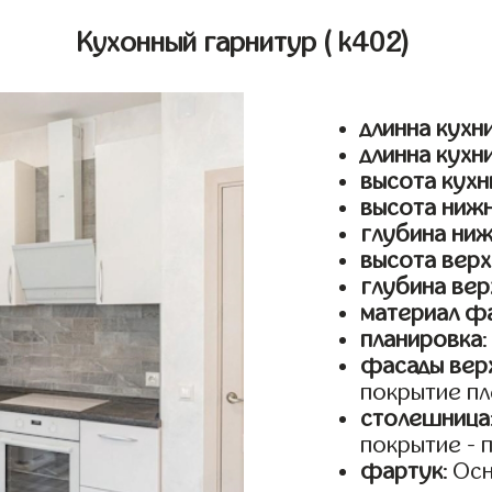
Кухонный гарнитур
( k402)
длинна кухни
длинна кухн
высота кухн
высота ниж
глубина ни
высота верх
глубина вер
материал ф
планировка
фасады верх
покрытие пл
столешница
покрытие - 
фартук
: Ос