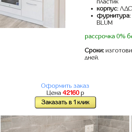
пластик
корпус
: ЛД
фурнитура
BLUM
рассрочка 0% б
Сроки:
изготовим
дней.
Оформить заказ
Цена
42160
р
Заказать в 1 клик