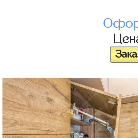
Офор
Це
Зака