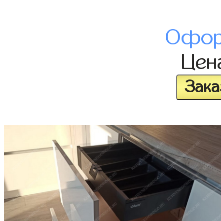
Офор
Цен
Зака