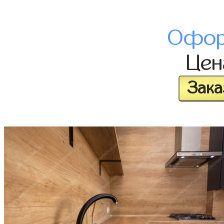
Офор
Це
Зака