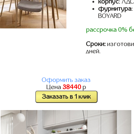
корпус
: ЛД
фурнитура
BOYARD
рассрочка 0% б
Сроки:
изготовим
дней.
Оформить заказ
Цена
38440
р
Заказать в 1 клик