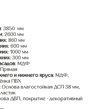
и
: 3850 мм
и
: 2600 мм
них
: 860 мм
жних
: 600 мм
них
: 1000 мм
хних
: 300 мм
асадов
: МДФ
: Прямая
него и нижнего яруса
: МДФ,
ёнка ПВХ
: Основа влагостойкая ДСП 38 мм,
пластик
нова ДВП, покрытие - декоративный