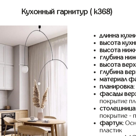
Кухонный гарнитур
( k368)
длинна кухн
высота кухн
высота ниж
глубина ни
высота верх
глубина вер
материал ф
планировка
фасады верх
покрытие пл
столешница
покрытие - 
фартук
: Ос
пластик