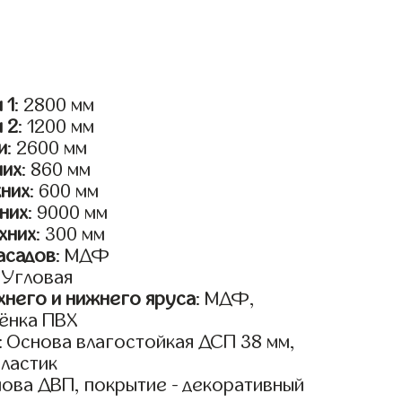
 1
: 2800 мм
и 2
: 1200 мм
и
: 2600 мм
них
: 860 мм
жних
: 600 мм
них
: 9000 мм
хних
: 300 мм
асадов
: МДФ
: Угловая
него и нижнего яруса
: МДФ,
ёнка ПВХ
: Основа влагостойкая ДСП 38 мм,
пластик
нова ДВП, покрытие - декоративный