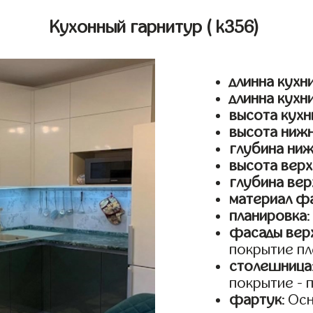
Кухонный гарнитур
( k356)
длинна кухни
длинна кухн
высота кухн
высота ниж
глубина ни
высота верх
глубина вер
материал ф
планировка
фасады верх
покрытие пл
столешница
покрытие - 
фартук
: Ос