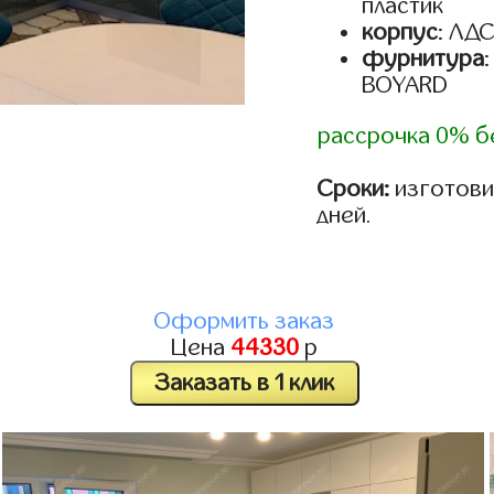
пластик
корпус
: ЛД
фурнитура
BOYARD
рассрочка 0% б
Сроки:
изготовим
дней.
Оформить заказ
Цена
44330
р
Заказать в 1 клик