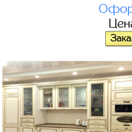
Офор
Це
Зака