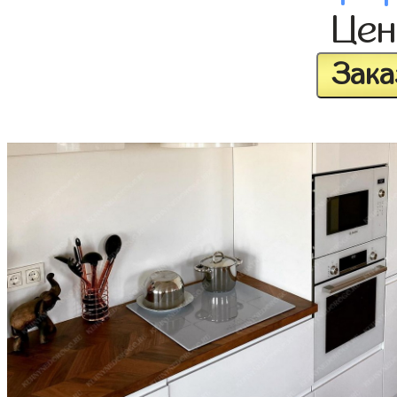
Це
Зака