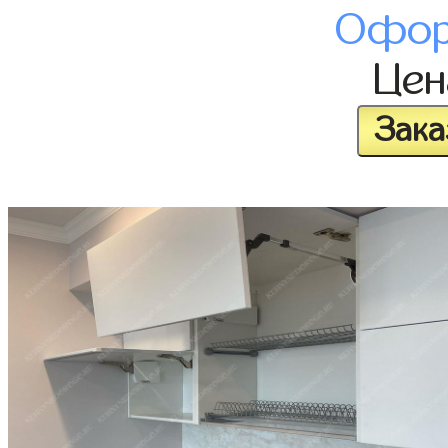
Офор
Це
Зака