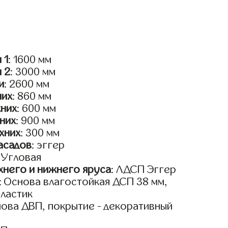
 1
: 1600 мм
и 2
: 3000 мм
и
: 2600 мм
них
: 860 мм
жних
: 600 мм
них
: 900 мм
хних
: 300 мм
асадов
: эггер
: Угловая
него и нижнего яруса
: ЛДСП Эггер
: Основа влагостойкая ДСП 38 мм,
пластик
нова ДВП, покрытие - декоративный