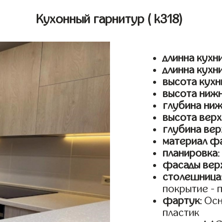
Кухонный гарнитур
( k318)
длинна кухни
длинна кухн
высота кухн
высота ниж
глубина ни
высота верх
глубина вер
материал ф
планировка
фасады верх
столешница
покрытие - 
фартук
: Ос
пластик