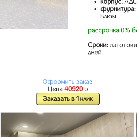
корпус
: ЛД
фурнитура
Блюм
рассрочка 0% б
Сроки:
изготовим
дней.
Оформить заказ
Цена
40920
р
Заказать в 1 клик