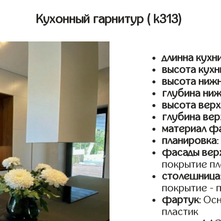
Кухонный гарнитур
( k313)
длинна кухн
высота кухн
высота ниж
глубина ни
высота верх
глубина вер
материал ф
планировка
фасады верх
покрытие пл
столешница
покрытие - 
фартук
: Ос
пластик