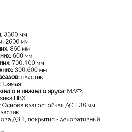
и
: 3600 мм
и
: 2600 мм
них
: 860 мм
жних
: 600 мм
них
: 700,400 мм
хних
: 300,600 мм
асадов
: пластик
: Прямая
него и нижнего яруса
: МДФ,
ёнка ПВХ
: Основа влагостойкая ДСП 38 мм,
пластик
нова ДВП, покрытие - декоративный