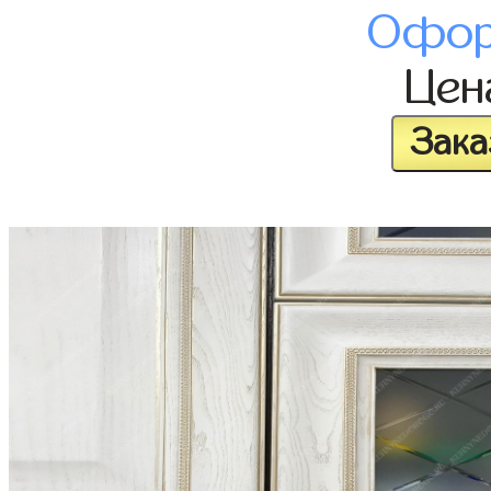
Офор
Це
Зака