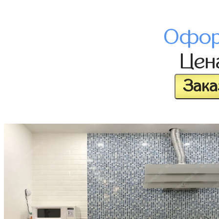
Офор
Це
Зака