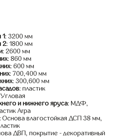
 1
: 3200 мм
и 2
: 1800 мм
и
: 2600 мм
них
: 860 мм
жних
: 600 мм
них
: 700,400 мм
хних
: 300,600 мм
асадов
: пластик
: Угловая
него и нижнего яруса
: МДФ,
астик Arpa
: Основа влагостойкая ДСП 38 мм,
пластик
нова ДВП, покрытие - декоративный