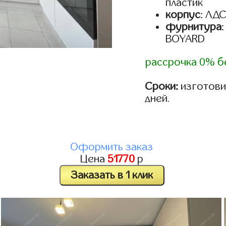
пластик
корпус
: ЛД
фурнитура
BOYARD
рассрочка 0% б
Сроки:
изготовим
дней.
Оформить заказ
Цена
51770
р
Заказать в 1 клик