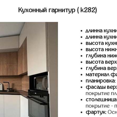
Кухонный гарнитур
( k282)
длинна кухни
длинна кухн
высота кухн
высота ниж
глубина ни
высота верх
глубина вер
материал ф
планировка
фасады верх
покрытие пл
столешница
покрытие - 
фартук
: Ос