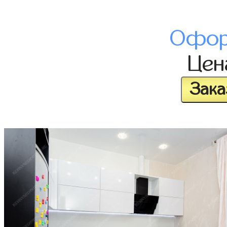
Офор
Це
Зака