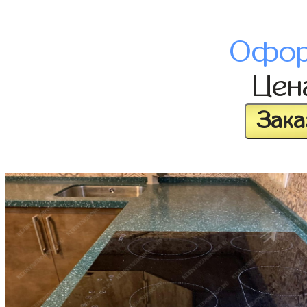
Офор
Це
Зака