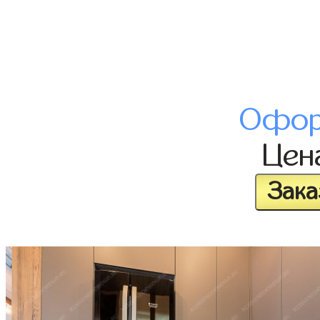
Офор
Цен
Зака