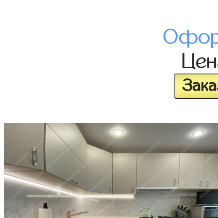
Офор
Це
Зака