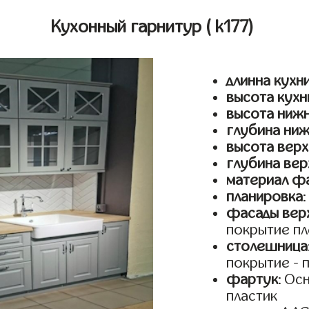
Кухонный гарнитур
( k177)
длинна кухн
высота кухн
высота ниж
глубина ни
высота верх
глубина вер
материал ф
планировка
фасады верх
покрытие пл
столешница
покрытие - 
фартук
: Ос
пластик