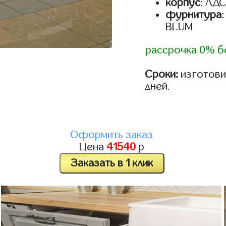
корпус
: ЛД
фурнитура
BLUM
рассрочка 0% б
Сроки:
изготовим
дней.
Оформить заказ
Цена
41540
р
Заказать в 1 клик