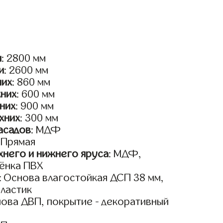
и
: 2800 мм
и
: 2600 мм
них
: 860 мм
жних
: 600 мм
них
: 900 мм
хних
: 300 мм
асадов
: МДФ
: Прямая
него и нижнего яруса
: МДФ,
ёнка ПВХ
: Основа влагостойкая ДСП 38 мм,
пластик
нова ДВП, покрытие - декоративный