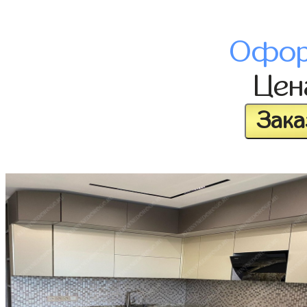
Офор
Це
Зака