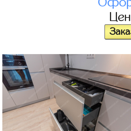
Офор
Це
Зака