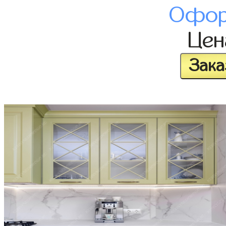
Офор
Це
Зака