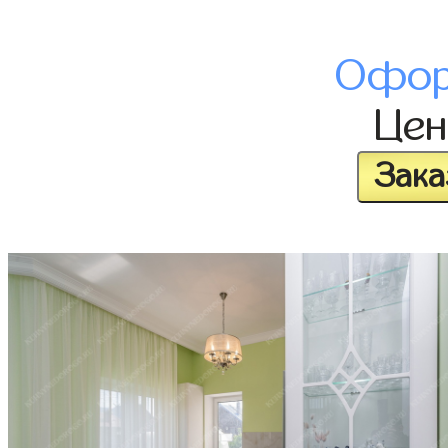
Офор
Це
Зака