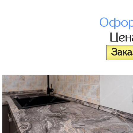
Офор
Це
Зака