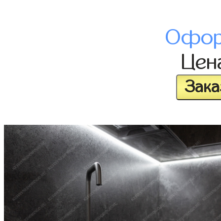
Офор
Цен
Зака