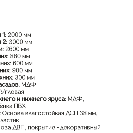
 1
: 2000 мм
и 2
: 3000 мм
и
: 2600 мм
них
: 860 мм
жних
: 600 мм
них
: 900 мм
хних
: 300 мм
асадов
: МДФ
: Угловая
него и нижнего яруса
: МДФ,
ёнка ПВХ
: Основа влагостойкая ДСП 38 мм,
пластик
нова ДВП, покрытие - декоративный