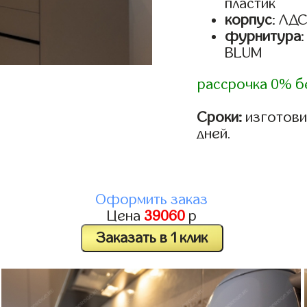
пластик
корпус
: ЛД
фурнитура
BLUM
рассрочка 0% б
Сроки:
изготовим
дней.
Оформить заказ
Цена
39060
р
Заказать в 1 клик