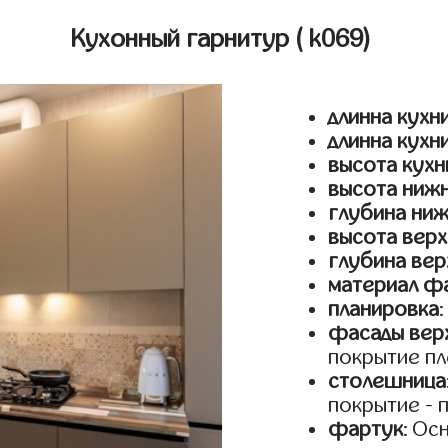
Кухонный гарнитур
( k069)
длинна кухни
длинна кухн
высота кухн
высота ниж
глубина ни
высота верх
глубина вер
материал ф
планировка
фасады верх
покрытие пл
столешница
покрытие - 
фартук
: Ос