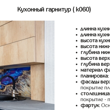
Кухонный гарнитур
( k060)
длинна кухни
длинна кухн
высота кухн
высота ниж
глубина ни
высота верх
глубина вер
материал ф
планировка
фасады верх
покрытие пл
столешница
покрытие - 
фартук
: Ос