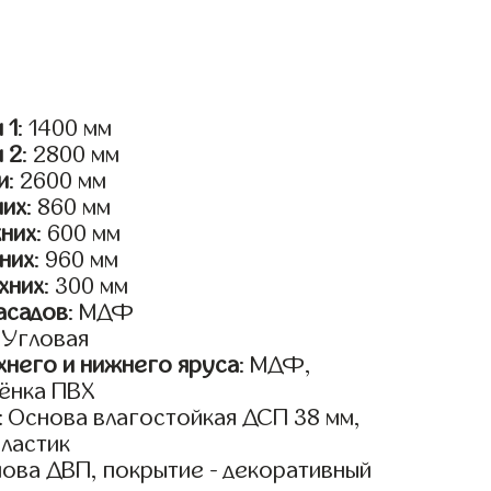
 1
: 1400 мм
и 2
: 2800 мм
и
: 2600 мм
них
: 860 мм
жних
: 600 мм
них
: 960 мм
хних
: 300 мм
асадов
: МДФ
: Угловая
него и нижнего яруса
: МДФ,
ёнка ПВХ
: Основа влагостойкая ДСП 38 мм,
пластик
нова ДВП, покрытие - декоративный