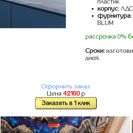
пластик
корпус
: ЛД
фурнитура
BLUM
рассрочка 0% б
Сроки:
изготовим
дней.
Оформить заказ
Цена
42160
р
Заказать в 1 клик