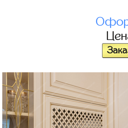
Офор
Це
Зака