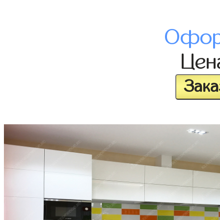
Офор
Це
Зака