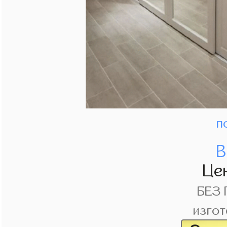
п
В
Це
БЕЗ
изгот