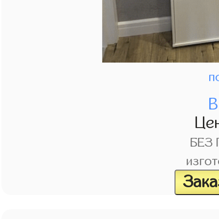
п
В
Це
БЕЗ
изгот
Зака