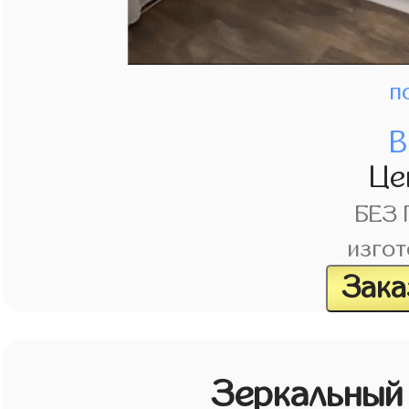
п
В
Це
БЕЗ
изгот
Зака
Зеркальный