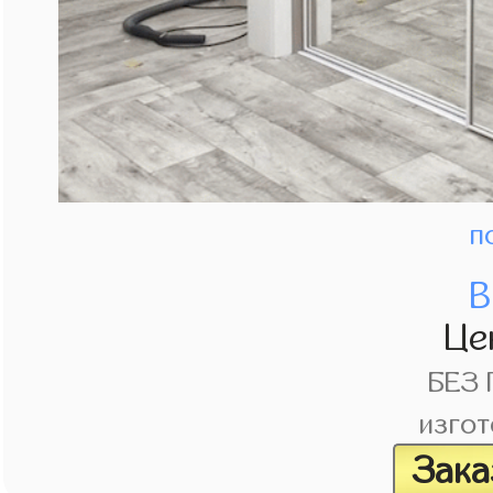
п
В
Це
БЕЗ
изгот
Зака