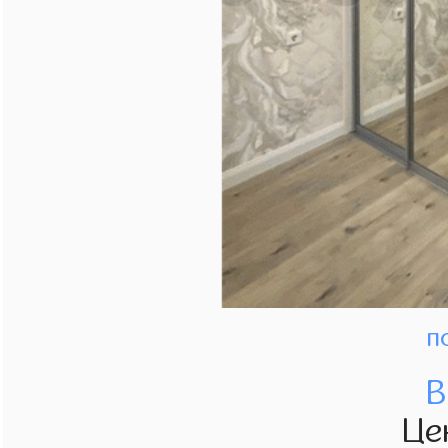
п
В
Це