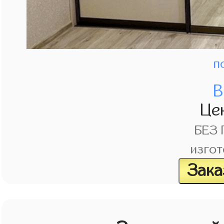
п
В
Це
БЕЗ
изгот
Зака