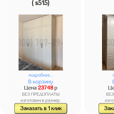
( s515)
подробнее...
В корзину
Цена
23748
р
Ц
БЕЗ ПРЕДОПЛАТЫ
БЕ
изготовим в размер.
изго
Заказать в 1 клик
Зака