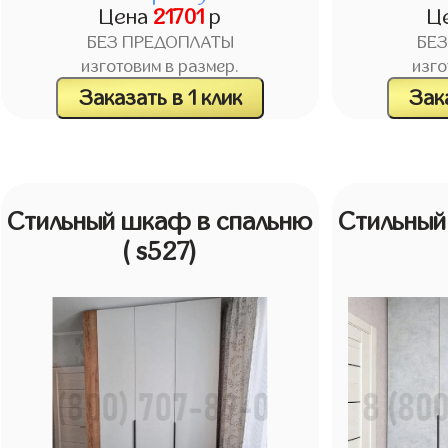
Цена
21701
р
Ц
БЕЗ ПРЕДОПЛАТЫ
БЕ
изготовим в размер.
изго
Заказать в 1 клик
Зака
Стильный шкаф в спальню
Стильный
( s527)