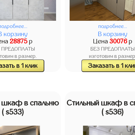
подробнее...
подробнее...
В корзину
В корзину
ена
28875
р
Цена
30076
р
З ПРЕДОПЛАТЫ
БЕЗ ПРЕДОПЛАТЫ
товим в размер.
изготовим в размер
зать в 1 клик
Заказать в 1 кли
 шкаф в спальню
Стильный шкаф в с
( s533)
( s536)