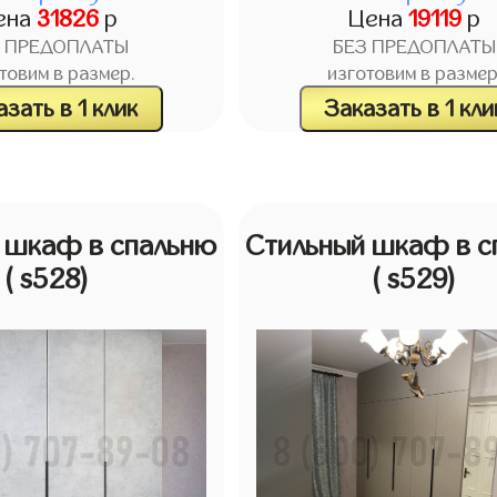
ена
31826
р
Цена
19119
р
З ПРЕДОПЛАТЫ
БЕЗ ПРЕДОПЛАТЫ
товим в размер.
изготовим в размер
зать в 1 клик
Заказать в 1 кли
 шкаф в спальню
Стильный шкаф в с
( s528)
( s529)