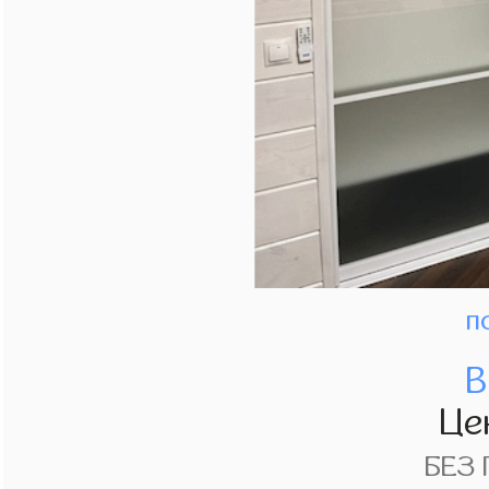
п
В
Це
БЕЗ