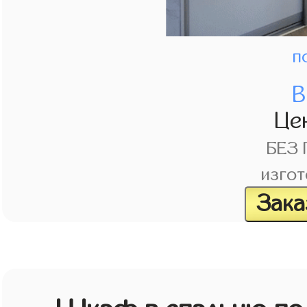
п
В
Це
БЕЗ
изгот
Зака