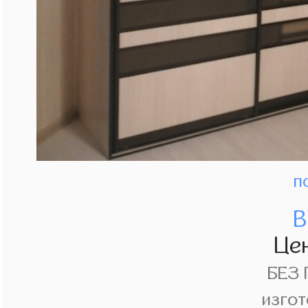
п
В
Це
БЕЗ
изгот