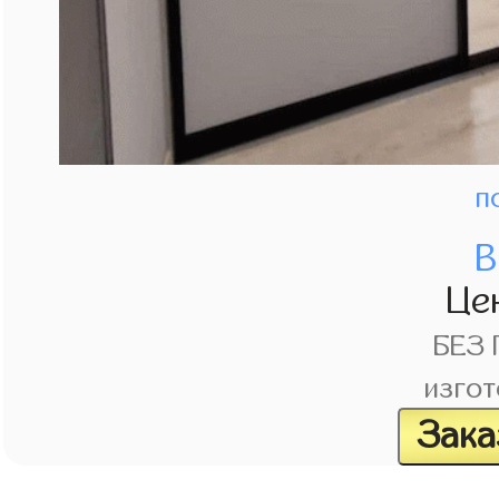
п
В
Це
БЕЗ
изгот
Зака