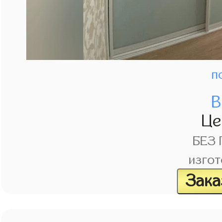
п
В
Це
БЕЗ
изгот
Зака