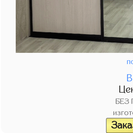
п
В
Це
БЕЗ
изгот
Зака