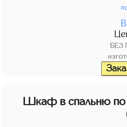
п
В
Це
БЕЗ
изгот
Зака
Шкаф в спальню по