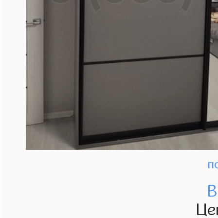
п
В
Це