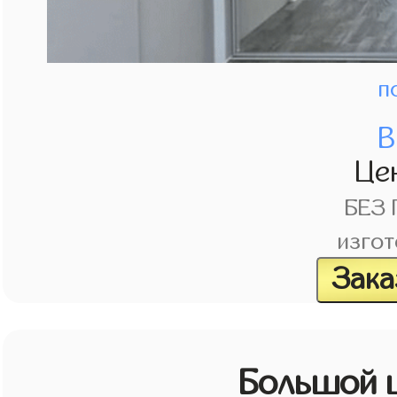
п
В
Це
БЕЗ
изгот
Зака
Большой 