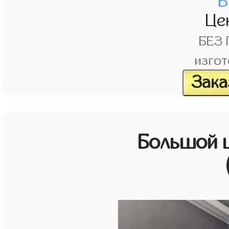
В
Це
БЕЗ
изгот
Зака
Большой 