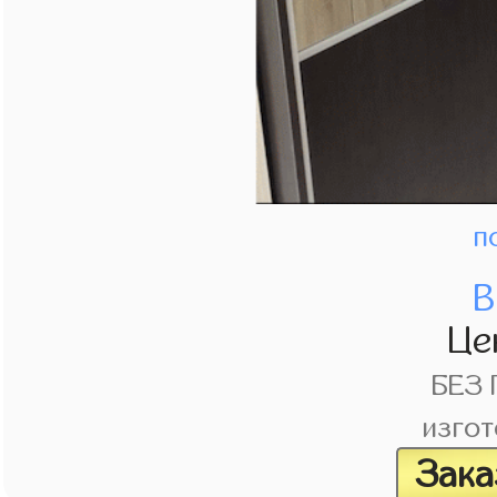
п
В
Це
БЕЗ
изгот
Зака