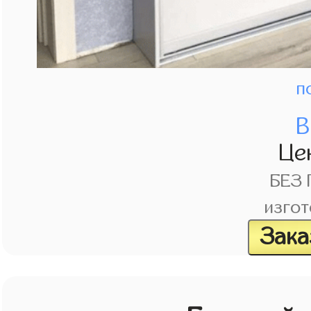
п
В
Це
БЕЗ
изгот
Зака