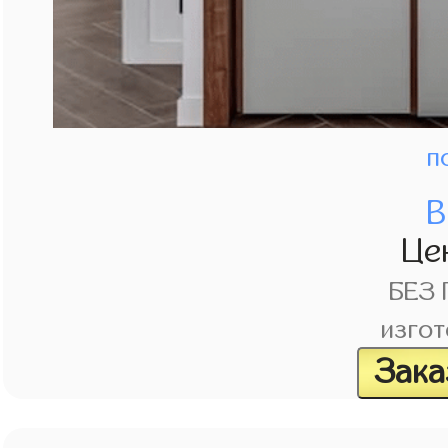
п
В
Це
БЕЗ
изгот
Зака