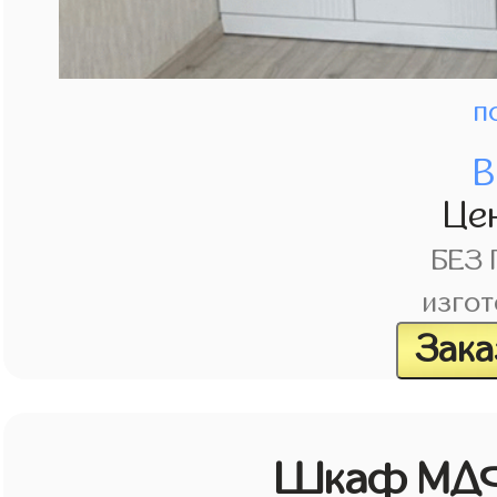
п
В
Це
БЕЗ
изгот
Зака
Шкаф МДФ