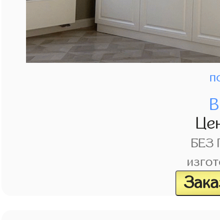
п
В
Це
БЕЗ
изгот
Зака