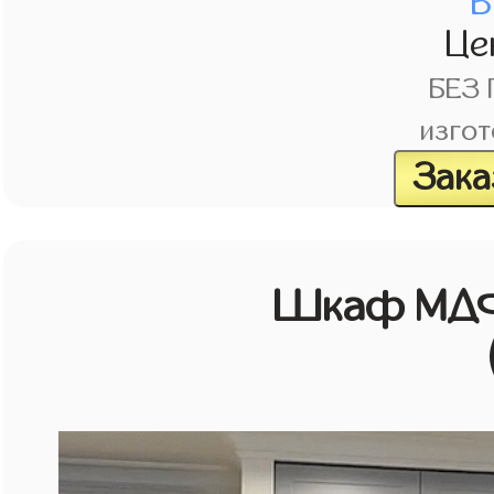
В
Це
БЕЗ
изгот
Зака
Шкаф МДФ