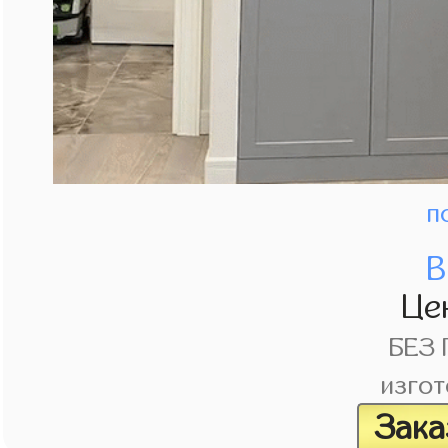
п
В
Це
БЕЗ
изгот
Зака