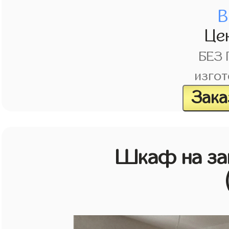
В
Це
БЕЗ
изгот
Зака
Шкаф на зак