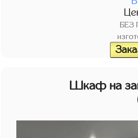
В
Це
БЕЗ
изгот
Зака
Шкаф на зак