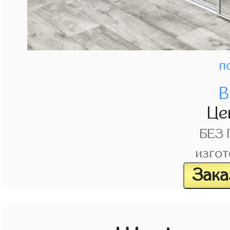
п
В
Це
БЕЗ
изгот
Зака