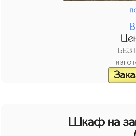
п
В
Це
БЕЗ
изгот
Зака
Шкаф на зак