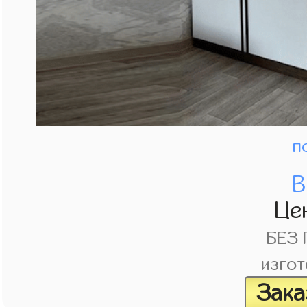
п
В
Це
БЕЗ
изгот
Зака