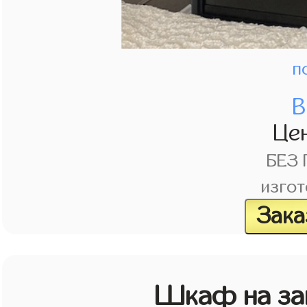
п
В
Це
БЕЗ
изгот
Зака
Шкаф на зак