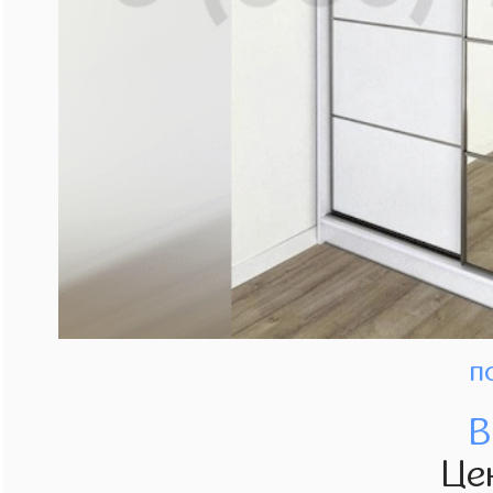
п
В
Це