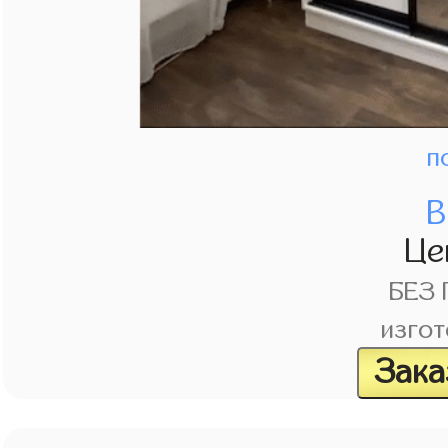
п
В
Це
БЕЗ
изгот
Зака