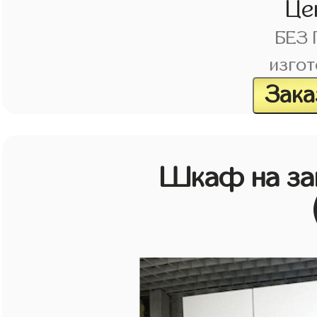
Це
БЕЗ
изгот
Зака
Шкаф на зак